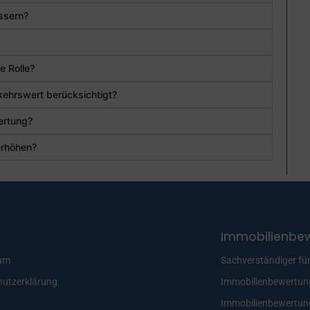
essern?
e Rolle?
kehrswert berücksichtigt?
wertung?
erhöhen?
Immobilienbe
um
Sachverständiger fü
hutzerklärung
Immobilienbewertun
Immobilienbewertun