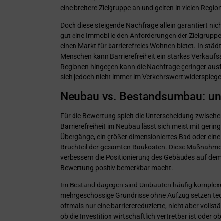
eine breitere Zielgruppe an und gelten in vielen Regio
Doch diese steigende Nachfrage allein garantiert nic
gut eine Immobilie den Anforderungen der Zielgruppen
einen Markt für barrierefreies Wohnen bietet. In stä
Menschen kann Barrierefreiheit ein starkes Verkauf
Regionen hingegen kann die Nachfrage geringer ausfa
sich jedoch nicht immer im Verkehrswert widerspiegel
Neubau vs. Bestandsumbau: unte
Für die Bewertung spielt die Unterscheidung zwisch
Barrierefreiheit im Neubau lässt sich meist mit gerin
Übergänge, ein größer dimensioniertes Bad oder eine
Bruchteil der gesamten Baukosten. Diese Maßnahmen
verbessern die Positionierung des Gebäudes auf dem 
Bewertung positiv bemerkbar macht.
Im Bestand dagegen sind Umbauten häufig komplexer
mehrgeschossige Grundrisse ohne Aufzug setzen te
oftmals nur eine barrierereduzierte, nicht aber vollst
ob die Investition wirtschaftlich vertretbar ist ode