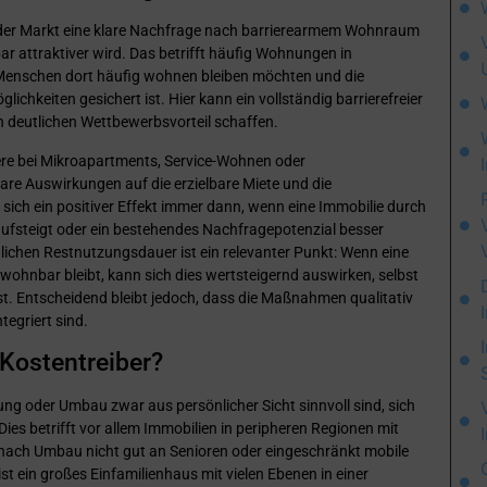
wo der Markt eine klare Nachfrage nach barrierearmem Wohnraum
 attraktiver wird. Das betrifft häufig Wohnungen in
e Menschen dort häufig wohnen bleiben möchten und die
chkeiten gesichert ist. Hier kann ein vollständig barrierefreier
n deutlichen Wettbewerbsvorteil schaffen.
re bei Mikroapartments, Service-Wohnen oder
are Auswirkungen auf die erzielbare Miete und die
ich ein positiver Effekt immer dann, wenn eine Immobilie durch
fsteigt oder ein bestehendes Nachfragepotenzial besser
lichen Restnutzungsdauer ist ein relevanter Punkt: Wenn eine
wohnbar bleibt, kann sich dies wertsteigernd auswirken, selbst
st. Entscheidend bleibt jedoch, dass die Maßnahmen qualitativ
tegriert sind.
 Kostentreiber?
erung oder Umbau zwar aus persönlicher Sicht sinnvoll sind, sich
Dies betrifft vor allem Immobilien in peripheren Regionen mit
ach Umbau nicht gut an Senioren oder eingeschränkt mobile
ist ein großes Einfamilienhaus mit vielen Ebenen in einer