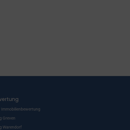
wertung
r Immobilienbewertung
g Greven
g Warendorf