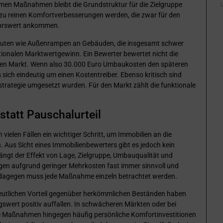
men Maßnahmen bleibt die Grundstruktur für die Zielgruppe
 zu reinen Komfortverbesserungen werden, die zwar für den
kehrswert ankommen.
auten wie Außenrampen an Gebäuden, die insgesamt schwer
rtionalen Marktwertgewinn. Ein Bewerter bewertet nicht die
en Markt. Wenn also 30.000 Euro Umbaukosten den späteren
sich eindeutig um einen Kostentreiber. Ebenso kritisch sind
rategie umgesetzt wurden. Für den Markt zählt die funktionale
statt Pauschalurteil
 vielen Fällen ein wichtiger Schritt, um Immobilien an die
 Aus Sicht eines Immobilienbewerters gibt es jedoch kein
hängt der Effekt von Lage, Zielgruppe, Umbauqualität und
gen aufgrund geringer Mehrkosten fast immer sinnvoll und
 dagegen muss jede Maßnahme einzeln betrachtet werden.
deutlichen Vorteil gegenüber herkömmlichen Beständen haben
gswert positiv auffallen. In schwächeren Märkten oder bei
ie Maßnahmen hingegen häufig persönliche Komfortinvestitionen