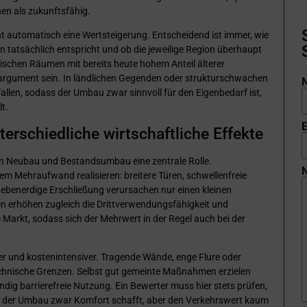
nen als zukunftsfähig.
ht automatisch eine Wertsteigerung. Entscheidend ist immer, wie
 tatsächlich entspricht und ob die jeweilige Region überhaupt
dtischen Räumen mit bereits heute hohem Anteil älterer
sargument sein. In ländlichen Gegenden oder strukturschwachen
llen, sodass der Umbau zwar sinnvoll für den Eigenbedarf ist,
t.
E
rschiedliche wirtschaftliche Effekte
en Neubau und Bestandsumbau eine zentrale Rolle.
N
gem Mehraufwand realisieren: breitere Türen, schwellenfreie
 ebenerdige Erschließung verursachen nur einen kleinen
 erhöhen zugleich die Drittverwendungsfähigkeit und
Markt, sodass sich der Mehrwert in der Regel auch bei der
 und kostenintensiver. Tragende Wände, enge Flure oder
chnische Grenzen. Selbst gut gemeinte Maßnahmen erzielen
ändig barrierefreie Nutzung. Ein Bewerter muss hier stets prüfen,
r ob der Umbau zwar Komfort schafft, aber den Verkehrswert kaum