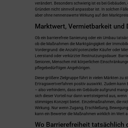
verändert. Besonders schwierig ist es bei Gebäuden,
Gründen nicht sinnvoll anpassbar ist. In solchen Fällen 
aber ohne nennenswerte Wirkung auf den Marktpreis
Marktwert, Vermietbarkeit und 
Ob ein barrierefreie Sanierung oder ein Umbau tatsäc
ob die Maßnahmen die Marktgängigkeit der Immobilie
Vordergrund: die Anzahl potenzieller Käufer oder Mie
Leerstand oder verkürzter Restnutzungsdauer. Barrier
Senioren, Menschen mit körperlichen Einschränkungen
pflegebedürftigen Angehörigen.
Diese größere Zielgruppe führt in vielen Märkten zu
Ertragswertverfahren positiv auswirkt. Zudem kann Ba
– also verhindern, dass ein Gebäude aufgrund mangelnd
sich dieser Vorteil nur dann wertsteigernd aus, wen
stimmiges Konzept bietet. Einzelmaßnahmen, die nich
Wirkung. Nur wenn Zugang, Erschließung, Bewegungs
kann ein Bewerter die Maßnahmen wirklich im Wert a
Wo Barrierefreiheit tatsächlich 