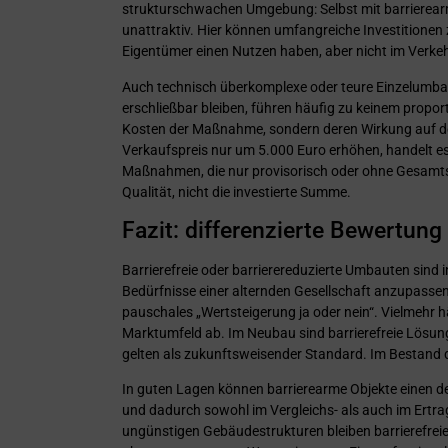
strukturschwachen Umgebung: Selbst mit barrierear
unattraktiv. Hier können umfangreiche Investitionen
Eigentümer einen Nutzen haben, aber nicht im Ver
Auch technisch überkomplexe oder teure Einzelumb
erschließbar bleiben, führen häufig zu keinem propo
Kosten der Maßnahme, sondern deren Wirkung auf d
Verkaufspreis nur um 5.000 Euro erhöhen, handelt es 
Maßnahmen, die nur provisorisch oder ohne Gesamtst
Qualität, nicht die investierte Summe.
Fazit: differenzierte Bewertung 
Barrierefreie oder barrierereduzierte Umbauten sind in
Bedürfnisse einer alternden Gesellschaft anzupassen.
pauschales „Wertsteigerung ja oder nein“. Vielmehr 
Marktumfeld ab. Im Neubau sind barrierefreie Lösun
gelten als zukunftsweisender Standard. Im Bestand
In guten Lagen können barrierearme Objekte einen 
und dadurch sowohl im Vergleichs- als auch im Ertra
ungünstigen Gebäudestrukturen bleiben barrierefre