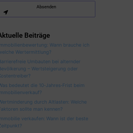
Absenden
Aktuelle Beiträge
Immobilienbewertung: Wann brauche ich
welche Wertermittlung?
Barrierefreie Umbauten bei alternder
Bevölkerung – Wertsteigerung oder
Kostentreiber?
Was bedeutet die 10‑Jahres‑Frist beim
Immobilienverkauf?
Wertminderung durch Altlasten: Welche
Faktoren sollte man kennen?
Immobilie verkaufen: Wann ist der beste
Zeitpunkt?