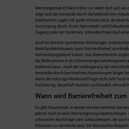
Wertsteigernde Effekte treten vor allem dort auf, 
zeigt und die Immobilie durch die Maßnahmen messbar
städtischen Lagen mit guter Infrastruktur, da älter
Versorgung durch Ärzte, Nahverkehr und Einkaufsmögli
Zugang oder ein modernes, schwellenfreies Bad eine
Auch im Bereich vermieteter Wohnungen, insbesonde
Mehrfamilienhäusern, kann Barrierefreiheit unmittelb
Vermarktungsdauer haben. Aus Bewertersicht ergibt s
die Maßnahmen in ein höherwertiges Marksegment au
bedienen kann. Auch die Verlängerung der wirtschaft
Immobilie durch barrierefreie Anpassungen länger be
wenn die sofortige Marktnachfrage nicht sehr hoch i
hochwertig, dauerhaft nutzbar und baulich sinnvoll in
Wann wird Barrierefreiheit zum
Es gibt Situationen, in denen eine barrierefreie Sani
jedoch nicht in einer Wertsteigerung niederschlagen. 
schwacher Nachfrage oder Gebäudetypen, die auch n
Personen zu vermitteln sind. Ein klassisches Beispiel 