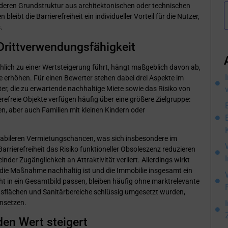
 deren Grundstruktur aus architektonischen oder technischen
bleibt die Barrierefreiheit ein individueller Vorteil für die Nutzer,
.
Drittverwendungsfähigkeit
hlich zu einer Wertsteigerung führt, hängt maßgeblich davon ab,
 erhöhen. Für einen Bewerter stehen dabei drei Aspekte im
ter, die zu erwartende nachhaltige Miete sowie das Risiko von
efreie Objekte verfügen häufig über eine größere Zielgruppe:
, aber auch Familien mit kleinen Kindern oder
 stabileren Vermietungschancen, was sich insbesondere im
rrierefreiheit das Risiko funktioneller Obsoleszenz reduzieren
er Zugänglichkeit an Attraktivität verliert. Allerdings wirkt
n die Maßnahme nachhaltig ist und die Immobilie insgesamt ein
t in ein Gesamtbild passen, bleiben häufig ohne marktrelevante
flächen und Sanitärbereiche schlüssig umgesetzt wurden,
nsetzen.
den Wert steigert